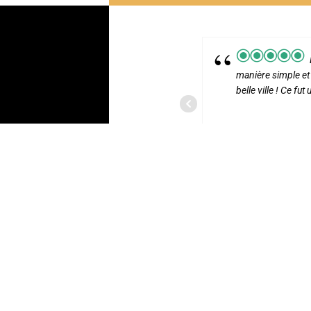
manière simple et p
belle ville ! Ce fut
H9906OEDANS
18 AOÛT 2022
tte visite guidée