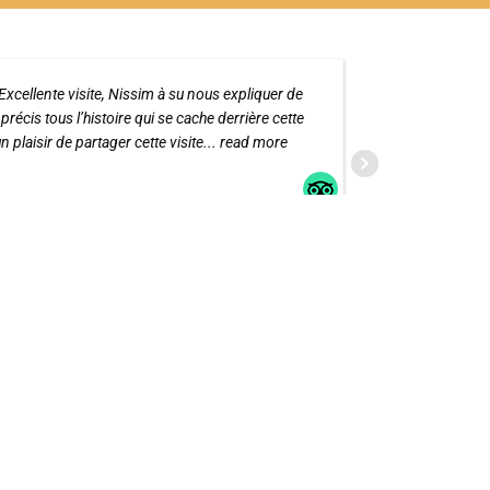
Excellente visite, Nissim à su nous expliquer de
récis tous l’histoire qui se cache derrière cette
qui nous 
 un plaisir de partager cette visite
... read more
l’histoir
read mo
EMILIEGUYOTS
27 NOVEMBRE 2