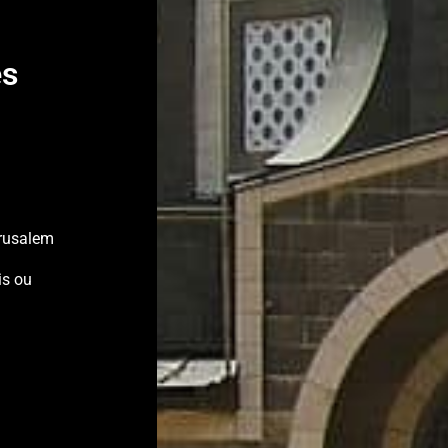
es
erusalem
is ou