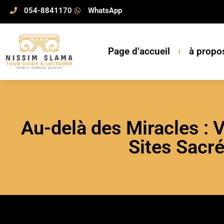
054-8841170
WhatsApp
Page d’accueil
à propo
Au-delà des Miracles : 
Sites Sacré